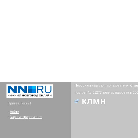
Персональный сайт пользователя
клм
портрет № 51277 зарегистрирован в 200
клмн
Привет, Гость !
-
Войти
-
Зарегистрироваться