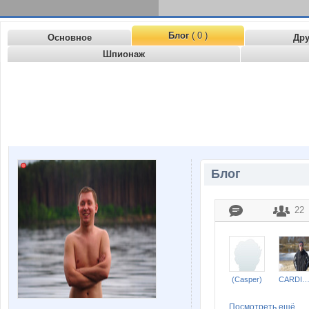
Блог
( 0 )
Основное
Др
Шпионаж
Блог
22
(Casper)
CARDINA
Посмотреть ещё