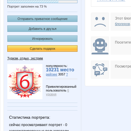
Портрет заполнен на 73 %
Mixxxx
Ruslanrr
Этот блог
Отправить приватное сообщение
блогеров
.
Добавить в друзья
Игнорировать
blood-santa
demjane
Посетит
Сделать подарок
Туризм, отдых, экстрим
В.Д
популярность:
Посмотре
10231 место
рейтинг
3057
?
Привилегированный
пользователь
6
уровня
Статистика портрета:
сейчас просматривают портрет - 0